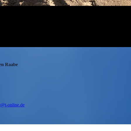
en Raabe
e@t-online.de
035/35424