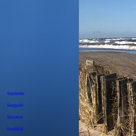
Startseite
Seeperle
Seestern
Seeblick